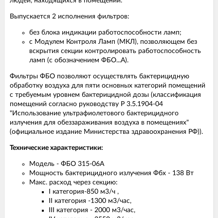
людей, находящихся в помещении.
Выпускается 2 исполнения фильтров:
без блока индикации работоспособности ламп;
с Модулем Контроля Ламп (МКЛ), позволяющем без
вскрытия секции контролировать работоспособность
ламп (с обозначением ФБО...А).
Фильтры ФБО позволяют осуществлять бактерицидную
обработку воздуха для пяти основных категорий помещений
с требуемым уровнем бактерицидной дозы (классификация
помещений согласно руководству Р 3.5.1904-04
"Использование ультрафиолетового бактерицидного
излучения для обеззараживания воздуха в помещениях"
(официальное издание Министерства здравоохранения РФ)).
Технические характеристики:
Модель - ФБО 315-06А
Мощность бактерицидного излучения Фбх - 138 Вт
Макс. расход через секцию:
I категория-850 м3/ч ,
II категория -1300 м3/час,
III категория - 2000 м3/час,