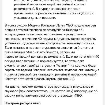
корпусе модуля загорится светодиод "Авария!",
релейный переключающий аварийный контакт
разомкнется). В журнал заносится запись о
превышении порогового значения питания (250 В) с
указанием даты и времени.
В конструкции Модуля Контроля Ламп ФБО предусмотрен
режим автоматического перезапуска установки при
возвращении питающего напряжения к допустимым
значениям. в течении 40 секунд модуль пытается включить
установку , одновременно контролируя величину питания.
Если питание в норме, то установка включится (при этом
сигнализация "Авария" отключится, релейный
переключающий контакт разомкнется). Если по истечении 40
секунд напряжение не нормализуется, то установка
окончательно перейдет в режим "Авария" (на корпусе будет
гореть светодиод "Авария", включится звуковая сигнализация
и лампа световой сигнализации, релейный переключающий
контакт останется в разомкнутом состоянии).
На диспетчерском компьютере происходит визуальное и
звуковое (при соответствующих настройках) оповещение об
аварии по напряжению на соответствующем ФБО.
Контроль ресурса ламп: