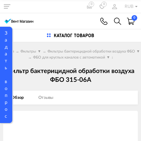
0
0
RUB
0
З
КАТАЛОГ ТОВАРОВ
а
д
Главная
→
Фильтры
▼
→
Фильтры бактерицидной обработки воздуха ФБО
▼
а
→
ФБО для круглых каналов с автоматикой
▼
↓
т
ь
Фильтр бактерицидной обработки воздуха
ФБО 315-06A
в
о
п
Обзор
Отзывы
р
о
с
Изображения
товаров