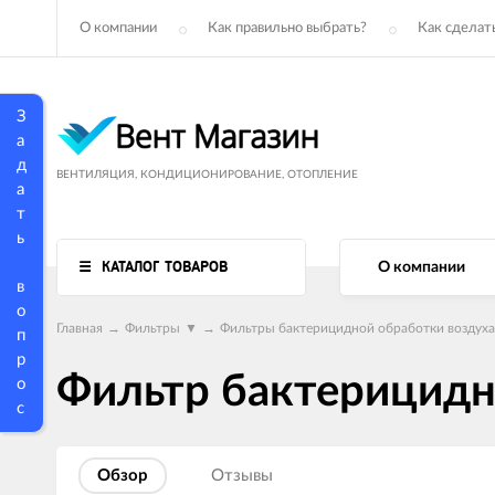
О компании
Как правильно выбрать?
Как сделать
З
а
д
ВЕНТИЛЯЦИЯ, КОНДИЦИОНИРОВАНИЕ, ОТОПЛЕНИЕ
а
т
ь
КАТАЛОГ ТОВАРОВ
О компании
в
о
Главная
→
Фильтры
▼
→
Фильтры бактерицидной обработки воздух
п
р
Фильтр бактерицидн
о
с
Обзор
Отзывы