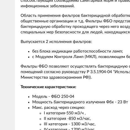
способствующих соблюдению санитарных норм и правил
инфекционных заболеваний.
Область применения фильтров бактерицидной обработк
общественные организации и т.д. Фильтры ФБО представ
бактерицидную обработку проходящего через него возду
специальных мер безопасности для людей, находящихся
Выпускается 2 исполнения фильтров:
без блока индикации работоспособности ламп;
с Модулем Контроля Ламп (МКЛ), позволяющем без
Фильтры ФБО позволяют осуществлять бактерицидную о
помещений согласно руководству Р 3.5.1904-04 "Исполь
Министерства здравоохранения РФ)).
Технические характеристики:
Модель - ФБО 250-04
Мощность бактерицидного излучения Фбх - 23 Вт
Макс. расход через секцию:
I категория-550 м3/ч ,
II категория -850 м3/час,
III категория - 1300 м3/час,
IV категория - 1700 м3/час,