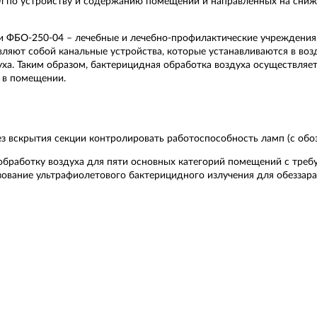
 по устройству и содержанию помещений и направленных на сниж
и ФБО-250-04 – лечебные и лечебно-профилактические учреждения
ляют собой канальные устройства, которые устанавливаются в во
ха. Таким образом, бактерицидная обработка воздуха осуществляет
 в помещении.
 вскрытия секции контролировать работоспособность ламп (с обоз
бработку воздуха для пяти основных категорий помещений с треб
зование ультрафиолетового бактерицидного излучения для обеззар