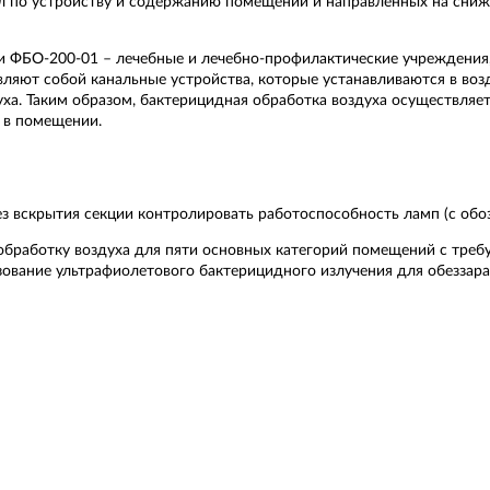
 по устройству и содержанию помещений и направленных на сниж
и ФБО-200-01 – лечебные и лечебно-профилактические учреждения
ляют собой канальные устройства, которые устанавливаются в во
ха. Таким образом, бактерицидная обработка воздуха осуществляет
 в помещении.
 вскрытия секции контролировать работоспособность ламп (с обоз
бработку воздуха для пяти основных категорий помещений с треб
зование ультрафиолетового бактерицидного излучения для обеззар