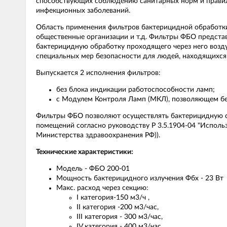
способствующих соблюдению санитарных норм и правил
инфекционных заболеваний.
Область применения фильтров бактерицидной обработк
общественные организации и т.д. Фильтры ФБО представ
бактерицидную обработку проходящего через него возду
специальных мер безопасности для людей, находящихся
Выпускается 2 исполнения фильтров:
без блока индикации работоспособности ламп;
с Модулем Контроля Ламп (МКЛ), позволяющем без
Фильтры ФБО позволяют осуществлять бактерицидную о
помещений согласно руководству Р 3.5.1904-04 "Исполь
Министерства здравоохранения РФ)).
Технические характеристики:
Модель - ФБО 200-01
Мощность бактерицидного излучения Фбх - 23 Вт
Макс. расход через секцию:
I категория-150 м3/ч ,
II категория -200 м3/час,
III категория - 300 м3/час,
IV категория - 400 м3/час,