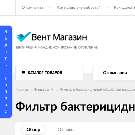
О компании
Как правильно выбрать?
Как сделать
З
а
д
ВЕНТИЛЯЦИЯ, КОНДИЦИОНИРОВАНИЕ, ОТОПЛЕНИЕ
а
т
ь
КАТАЛОГ ТОВАРОВ
О компании
в
о
Главная
→
Фильтры
▼
→
Фильтры бактерицидной обработки воздух
п
р
Фильтр бактерицидн
о
с
Обзор
Отзывы