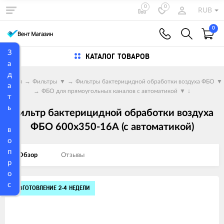
0
0
RUB
0
З
КАТАЛОГ ТОВАРОВ
а
д
Главная
→
Фильтры
▼
→
Фильтры бактерицидной обработки воздуха ФБО
▼
а
→
ФБО для прямоугольных каналов с автоматикой
▼
↓
т
ь
Фильтр бактерицидной обработки воздуха
ФБО 600х350-16А (с автоматикой)
в
о
п
Обзор
Отзывы
р
о
с
Изображения
ИЗГОТОВЛЕНИЕ 2-4 НЕДЕЛИ
товаров