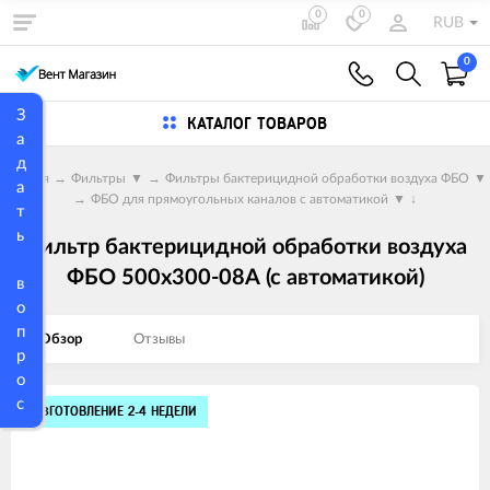
0
0
RUB
0
З
КАТАЛОГ ТОВАРОВ
а
д
Главная
→
Фильтры
▼
→
Фильтры бактерицидной обработки воздуха ФБО
▼
а
→
ФБО для прямоугольных каналов с автоматикой
▼
↓
т
ь
Фильтр бактерицидной обработки воздуха
ФБО 500х300-08А (с автоматикой)
в
о
п
Обзор
Отзывы
р
о
с
Изображения
ИЗГОТОВЛЕНИЕ 2-4 НЕДЕЛИ
товаров