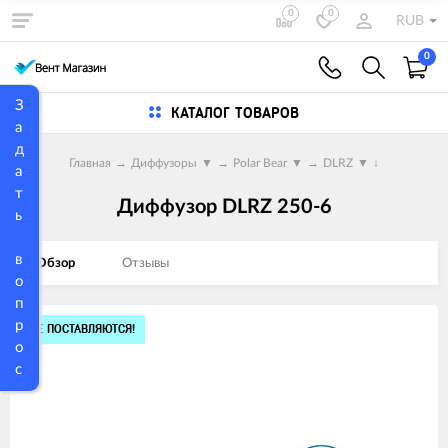
0
0
RUB
0
З
КАТАЛОГ ТОВАРОВ
а
д
Главная
→
Диффузоры
▼
→
Polar Bear
▼
→
DLRZ
▼
↓
а
т
Диффузор DLRZ 250-6
ь
в
Обзор
Отзывы
о
п
р
Изображения
НЕ ПОСТАВЛЯЮТСЯ!
о
товаров
с