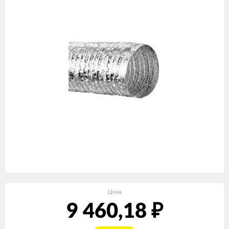
Цена
9 460,18
₽