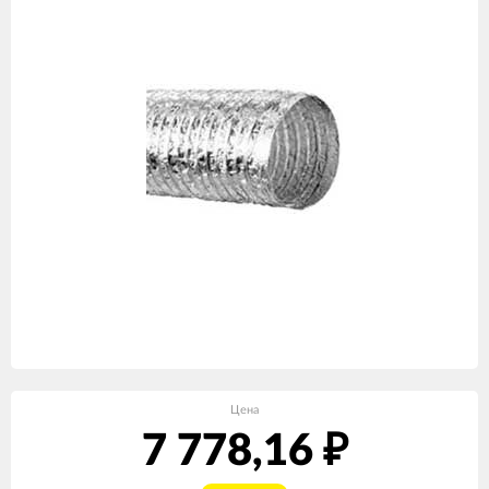
Цена
7 778,16
₽