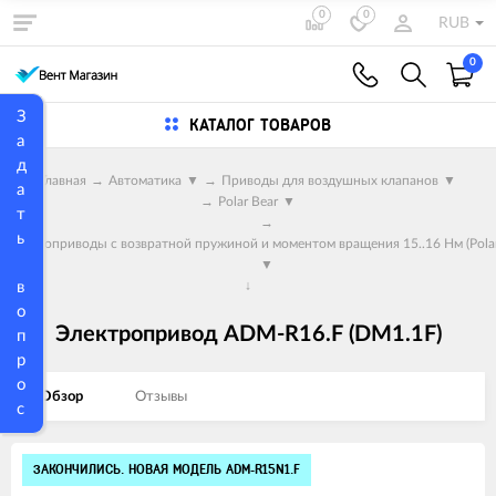
0
0
RUB
0
З
КАТАЛОГ ТОВАРОВ
а
д
Главная
→
Автоматика
▼
→
Приводы для воздушных клапанов
▼
а
→
Polar Bear
▼
т
→
ь
Электроприводы с возвратной пружиной и моментом вращения 15..16 Нм (Polar
▼
в
↓
о
Электропривод ADM-R16.F (DM1.1F)
п
р
о
Обзор
Отзывы
с
Изображения
ЗАКОНЧИЛИСЬ. НОВАЯ МОДЕЛЬ ADM-R15N1.F