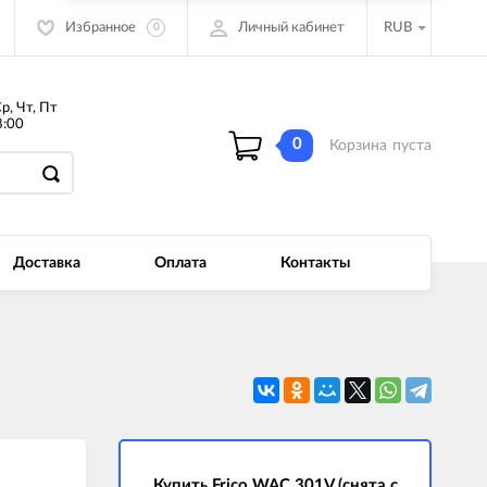
Избранное
Личный кабинет
RUB
0
Ср, Чт, Пт
:00
0
Корзина
пуста
Доставка
Оплата
Контакты
Купить Frico WAC 301V (снята с