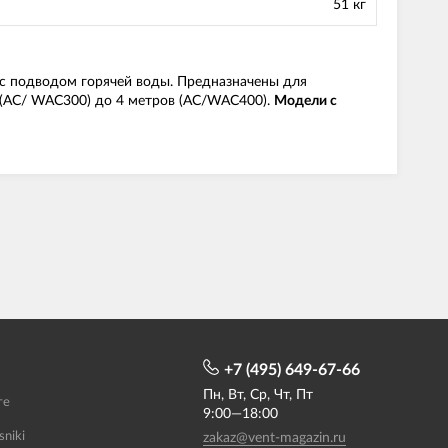
51 кг
 с подводом горячей воды. Предназначены для
 (АС/ WAC300) до 4 метров (АС/WAC400).
Модели с
+7 (495) 649-67-66
Пн, Вт, Ср, Чт, Пт
те
9:00—18:00
sniki
zakaz@vent-magazin.ru