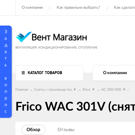
О компании
Как правильно выбрать?
Как сделать
З
а
д
ВЕНТИЛЯЦИЯ, КОНДИЦИОНИРОВАНИЕ, ОТОПЛЕНИЕ
а
т
ь
КАТАЛОГ ТОВАРОВ
О компании
в
о
Главная
→
Сняты с производства
▼
→
Frico
▼
→
AC 300/400
▼
↓
п
р
Frico WAC 301V (снят
о
с
Обзор
Отзывы