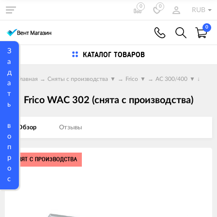
0
0
RUB
0
З
КАТАЛОГ ТОВАРОВ
а
д
Главная
→
Сняты с производства
▼
→
Frico
▼
→
AC 300/400
▼
↓
а
т
Frico WAC 302 (снята с производства)
ь
в
Обзор
Отзывы
о
п
р
Изображения
СНЯТ С ПРОИЗВОДСТВА
о
товаров
с