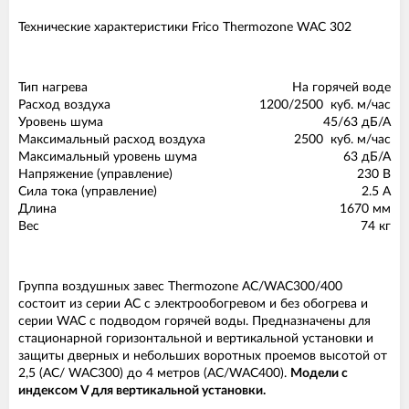
Технические характеристики Frico Thermozone WAC 302
Тип нагрева
На горячей воде
Расход воздуха
1200/2500 куб. м/час
Уровень шума
45/63 дБ/А
Максимальный расход воздуха
2500 куб. м/час
Максимальный уровень шума
63 дБ/А
Напряжение (управление)
230 В
Сила тока (управление)
2.5 А
Длина
1670 мм
Вес
74 кг
Группа воздушных завес Thermozone AC/WAC300/400
состоит из серии АС с электрообогревом и без обогрева и
серии WAC с подводом горячей воды. Предназначены для
стационарной горизонтальной и вертикальной установки и
защиты дверных и небольших воротных проемов высотой от
2,5 (АС/ WAC300) до 4 метров (АС/WAC400).
Модели с
индексом V для вертикальной установки.