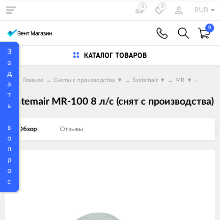
0
0
RUB
0
З
КАТАЛОГ ТОВАРОВ
а
д
Главная
→
Сняты с производства
▼
→
Systemair
▼
→
MR
▼
↓
а
т
Systemair MR-100 8 л/с (снят с производства)
ь
в
Обзор
Отзывы
о
п
р
Изображения
о
товаров
с