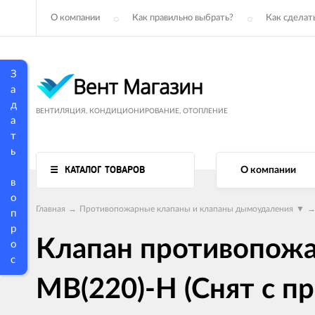
О компании
Как правильно выбрать?
Как сделать
З
а
д
ВЕНТИЛЯЦИЯ, КОНДИЦИОНИРОВАНИЕ, ОТОПЛЕНИЕ
а
т
ь
КАТАЛОГ ТОВАРОВ
О компании
в
о
Главная
→
Противопожарные клапаны и клапаны дымоудаления
▼
п
р
Клапан противопож
о
с
МВ(220)-Н (Снят с п