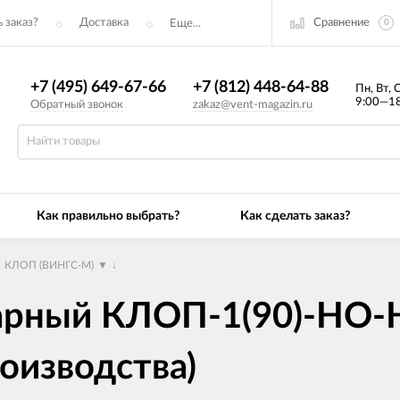
Сравнение
 заказ?
Доставка
Еще...
0
+7 (495) 649-67-66
+7 (812) 448-64-88
Пн, Вт, 
9:00—18
Обратный звонок
zakaz@vent-magazin.ru
Как правильно выбрать?
Как сделать заказ?
→
КЛОП (ВИНГС-М)
▼
↓
арный КЛОП-1(90)-НО-
роизводства)