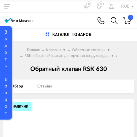
0
0
RUB
0
З
КАТАЛОГ ТОВАРОВ
а
д
Главная
→
Клапаны
▼
→
Обратные клапаны
▼
а
→
RSK, обратный клапан для круглых воздуховодов
▼
↓
т
ь
Обратный клапан RSK 630
в
о
Обзор
Отзывы
п
р
Изображения
о
В НАЛИЧИИ
с
товаров