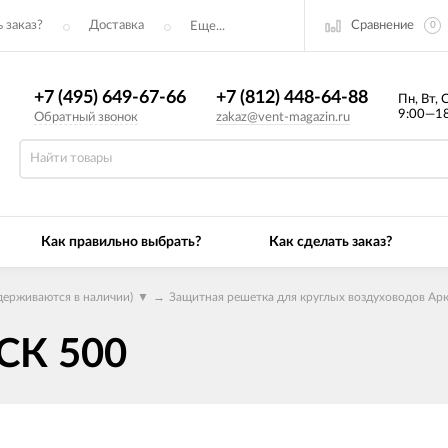
Сравнение
 заказ?
Доставка
Еще...
0
+7 (495) 649-67-66
+7 (812) 448-64-88
Пн, Вт, 
9:00—18
Обратный звонок
zakaz@vent-magazin.ru
Как правильно выбрать?
Как сделать заказ?
держиваются в наличии)
▼
→
Защитная решетка для круглых воздуховодов Ар
СК 500