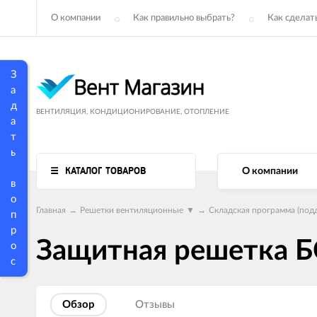
О компании
Как правильно выбрать?
Как сделать
З
а
д
ВЕНТИЛЯЦИЯ, КОНДИЦИОНИРОВАНИЕ, ОТОПЛЕНИЕ
а
т
ь
КАТАЛОГ ТОВАРОВ
О компании
в
о
Главная
→
Решетки вентиляционные
▼
→
Складская программа (под
п
р
Защитная решетка Б
о
с
Обзор
Отзывы