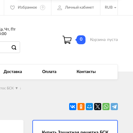
Избранное
Личный кабинет
RUB
0
Ср, Чт, Пт
:00
0
Корзина
пуста
Доставка
Оплата
Контакты
ктос БСК
▼
↓
Купить Защитная решетка БСК