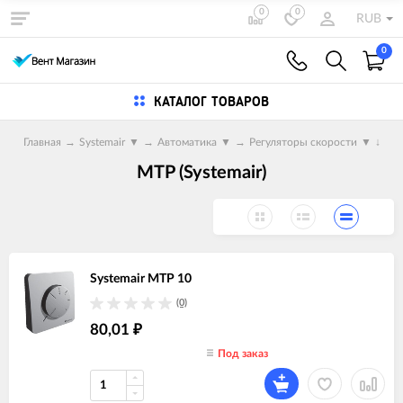
0
0
RUB
0
КАТАЛОГ ТОВАРОВ
Главная
→
Systemair
▼
→
Автоматика
▼
→
Регуляторы скорости
▼
↓
MTP (Systemair)
Systemair MTP 10
(0)
80,01
₽
Под заказ